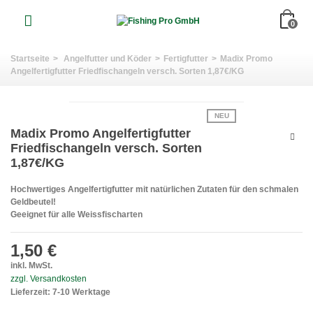
0
Startseite
>
Angelfutter und Köder
>
Fertigfutter
>
Madix Promo
Angelfertigfutter Friedfischangeln versch. Sorten 1,87€/KG
NEU
Madix Promo Angelfertigfutter
Friedfischangeln versch. Sorten
1,87€/KG
Hochwertiges Angelfertigfutter mit natürlichen Zutaten für den schmalen
Geldbeutel!
Geeignet für alle Weissfischarten
1,50 €
inkl. MwSt.
zzgl. Versandkosten
Lieferzeit: 7-10 Werktage