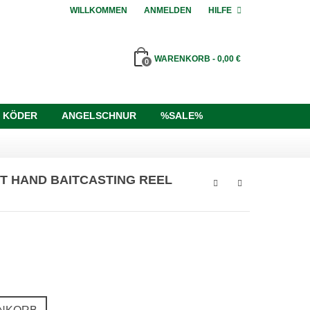
WILLKOMMEN
ANMELDEN
HILFE
WARENKORB
-
0,00 €
0
 KÖDER
ANGELSCHNUR
%SALE%
FT HAND BAITCASTING REEL