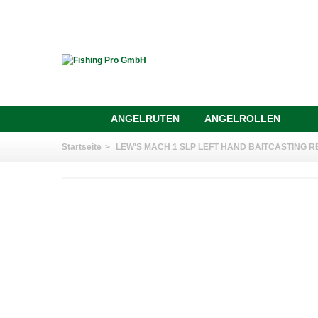
ANGELRUTEN
ANGELROLLEN
Startseite
>
LEW'S MACH 1 SLP LEFT HAND BAITCASTING R