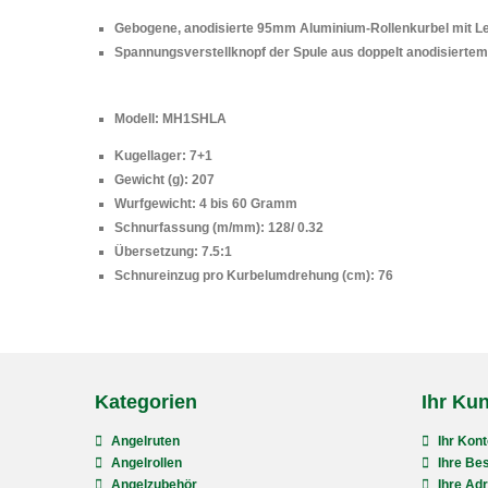
Gebogene, anodisierte 95mm Aluminium-Rollenkurbel mit L
Spannungsverstellknopf der Spule aus doppelt anodisiertem
Modell: MH1SHLA
Kugellager: 7+1
Gewicht (g): 207
Wurfgewicht: 4 bis 60 Gramm
Schnurfassung (m/mm): 128/ 0.32
Übersetzung: 7.5:1
Schnureinzug pro Kurbelumdrehung (cm): 76
Kategorien
Ihr Ku
Angelruten
Ihr Kont
Angelrollen
Ihre Bes
Angelzubehör
Ihre Ad