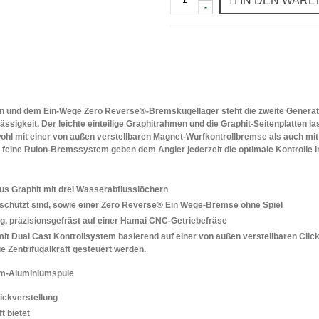
IN DEN WAR
-
rn und dem Ein-Wege Zero Reverse®-Bremskugellager steht die zweite Genera
ssigkeit. Der leichte einteilige Graphitrahmen und die Graphit-Seitenplatten 
hl mit einer von außen verstellbaren Magnet-Wurfkontrollbremse als auch mit e
 feine Rulon-Bremssystem geben dem Angler jederzeit die optimale Kontrolle im
aus Graphit mit drei Wasserabflusslöchern
schützt sind, sowie einer Zero Reverse® Ein Wege-Bremse ohne Spiel
 präzisionsgefräst auf einer Hamai CNC-Getriebefräse
it Dual Cast Kontrollsystem basierend auf einer von außen verstellbaren Clic
 Zentrifugalkraft gesteuert werden.
2mm-Aluminiumspule
ickverstellung
 bietet