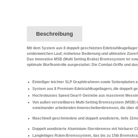
Beschreibung
Mit dem System aus 8 doppelt geschützten Edelstahlkugellage
seidenweichen Lauf, mühelose Bedienung und ultimative Zuverlä
Das innovative MSB (Multi Setting Brake) Bremssystem ist sowo
optimale Wurfkontrolle ausgestattet. Die Combat-Griffe und das
Einteiliger leichter SLP Graphitrahmen sowie Seitenplatten 
System aus 8 Premium-Edelstahlkugellagern, die doppelt ge
Hochrobustes Speed Gear® Getriebe aus massivem Messing,
Von außen verstellbares Multi-Setting Bremssystem (MSB) m
voneinander arbeitenden Innenscheibenbremsen, die über die
Maschinell geschmiedete und doppelt anodisierte, tiefe 3
Doppelt anodisierte Aluminium-Sternbremse mit hörbarer Cl
Langlebiges Rulon-Bremssystem, das bis zu 15Ib Bremskraft