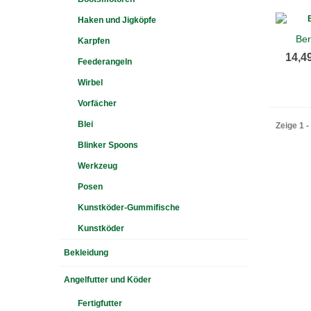
Haken und Jigköpfe
Ber
Karpfen
14,4
Feederangeln
Wirbel
Vorfächer
Blei
Zeige 1 -
Blinker Spoons
Werkzeug
Posen
Kunstköder-Gummifische
Kunstköder
Bekleidung
Angelfutter und Köder
Fertigfutter