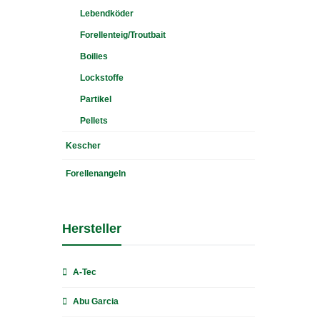
Lebendköder
Forellenteig/Troutbait
Boilies
Lockstoffe
Partikel
Pellets
Kescher
Forellenangeln
Hersteller
A-Tec
Abu Garcia