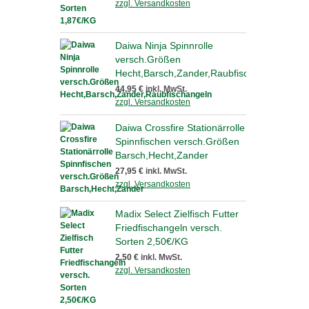
zzgl. Versandkosten
Daiwa Ninja Spinnrolle
versch.Größen
Hecht,Barsch,Zander,Raubfischangeln
44,95 €
inkl. MwSt.
zzgl. Versandkosten
Daiwa Crossfire Stationärrolle
Spinnfischen versch.Größen
Barsch,Hecht,Zander
27,95 €
inkl. MwSt.
zzgl. Versandkosten
Madix Select Zielfisch Futter
Friedfischangeln versch.
Sorten 2,50€/KG
2,50 €
inkl. MwSt.
zzgl. Versandkosten