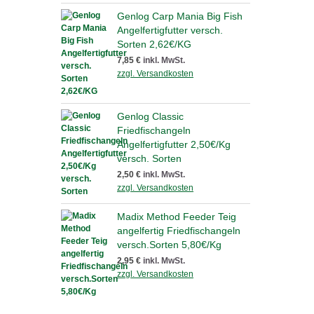
Genlog Carp Mania Big Fish
Angelfertigfutter versch.
Sorten 2,62€/KG
7,85 €
inkl. MwSt.
zzgl. Versandkosten
Genlog Classic
Friedfischangeln
Angelfertigfutter 2,50€/Kg
versch. Sorten
2,50 €
inkl. MwSt.
zzgl. Versandkosten
Madix Method Feeder Teig
angelfertig Friedfischangeln
versch.Sorten 5,80€/Kg
2,95 €
inkl. MwSt.
zzgl. Versandkosten