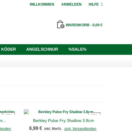
WILLKOMMEN
ANMELDEN
HILFE
WARENKORB
-
0,00 €
0
 KÖDER
ANGELSCHNUR
%SALE%
NEU
NEU
m...
Berkley Pulse Fry Shallow 3.8cm
Schnellansicht
6,99 €
dkosten
inkl. MwSt.
zzgl. Versandkosten