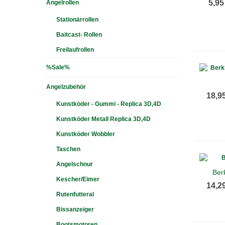
5,95
Angelrollen
Stationärrollen
Baitcast- Rollen
Freilaufrollen
%Sale%
Angelzubehör
18,9
Kunstköder - Gummi - Replica 3D,4D
Kunstköder Metall Replica 3D,4D
Kunstköder Wobbler
Taschen
Angelschnur
Ber
Kescher/Eimer
14,2
Rutenfutteral
Bissanzeiger
Bootsmotoren