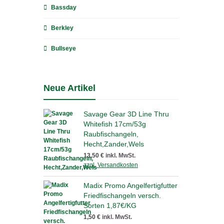
Bassday
Berkley
Bullseye
Neue Artikel
Savage Gear 3D Line Thru
Whitefish 17cm/53g
Raubfischangeln,
Hecht,Zander,Wels
13,50 €
inkl. MwSt.
zzgl. Versandkosten
Madix Promo Angelfertigfutter
Friedfischangeln versch.
Sorten 1,87€/KG
1,50 €
inkl. MwSt.