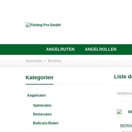
ANGELRUTEN
ANGELROLLEN
Startseite
>
Berkley
Liste d
Kategorien
Sortieru
Angelruten
Spinnruten
Reiseruten
Baitcast-Ruten
BERKL